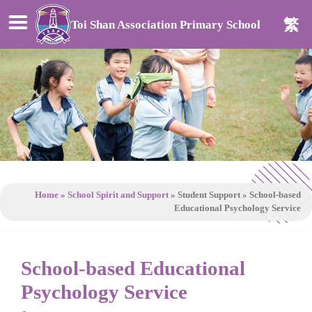
繁
Toi Shan Association Primary School
Home
»
School Spirit and Support
»
Student Support
»
School-based
Educational Psychology Service
School-based Educational
Psychology Service