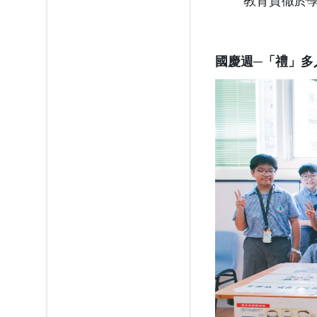
教育貫徹於
國慶週─「禮」多