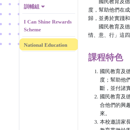
國民教育及德育
訓輔組
度，幫助他們在成
歸，並勇於實踐和
I Can Shine Rewards
國民教育及德育
Scheme
情、意、行」這四
National Education
課程特色
國民教育及
度；幫助他
斷，並付諸
國民教育及
合他們的興
來。
本校邀請家