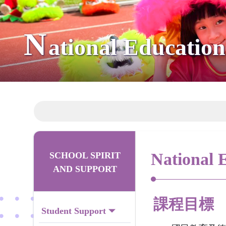
N
ational Education
National 
SCHOOL SPIRIT
AND SUPPORT
課程目標
Student Support