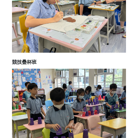
競技疊杯班