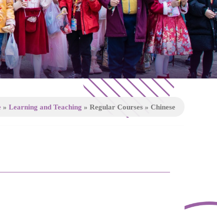
e
»
Learning and Teaching
»
Regular Courses
»
Chinese