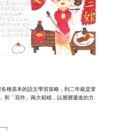
習各種基本的語文學習策略，到二年級是鞏
」和「寫作」兩大範疇，以層層遞進的方