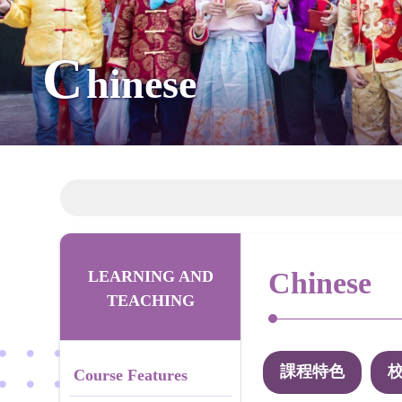
C
hinese
Chinese
LEARNING AND
TEACHING
課程特色
Course Features