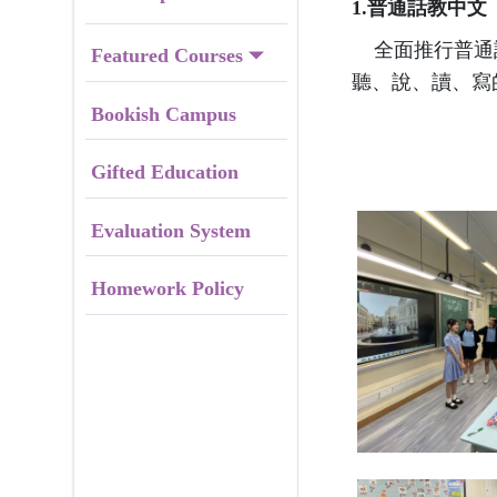
1.普通話教中文
全面推行普通話
Featured Courses
聽、說、讀、寫
Bookish Campus
Gifted Education
Evaluation System
Homework Policy