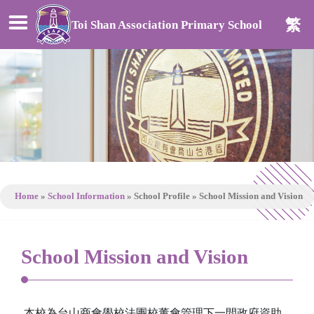
繁
Toi Shan Association Primary School
Home
»
School Information
»
School Profile
»
School Mission and Vision
School Mission and Vision
本校為台山商會學校法團校董會管理下一間政府資助