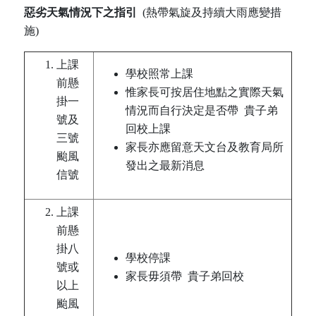
惡劣天氣情況下之指引
(熱帶氣旋及持續大雨應變措
施)
上課
學校照常上課
前懸
惟家長可按居住地點之實際天氣
掛一
情況而自行決定是否帶 貴子弟
號及
回校上課
三號
家長亦應留意天文台及教育局所
颱風
發出之最新消息
信號
上課
前懸
掛八
學校停課
號或
家長毋須帶 貴子弟回校
以上
颱風