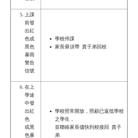
上課
前發
出紅
色或
學校停課
黑色
家長毋須帶 貴子弟回校
暴雨
警告
信號
在上
學途
中發
出紅
學校照常開放，照顧已返抵學校
色
之學生，
​或黑
並聯絡家長儘快到校接回 貴子
色暴
弟