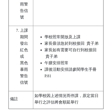
雨警
告信
號
上課
期間
學校照常開放及上課
發出
家長毋須急於到校接回 貴子弟
紅色
家長如有需要可自行到校接回
或
貴子弟
黑色
午膳安排照常
暴雨
課後活動安排請參閱學生手冊
警告
P.81
信號
如學校因上述情況而停課，原定當日
備註
舉行之評估將會順延舉行