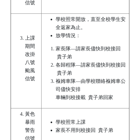
信號
學校照常開放，直至全校學生安
全返家為止。
放學情況：
上課
期間
家長隊—請家長儘快到校接回
改掛
貴子弟
八號
各歸程隊—請家長儘快到校接回
颱風
貴子弟
信號
褓姆車隊—由學校聯絡褓姆車公
司儘快安排
車輛到校接載 貴子弟回家
黃色
暴雨
學校照常上課
警告
家長不用到校接回 貴子弟
信號