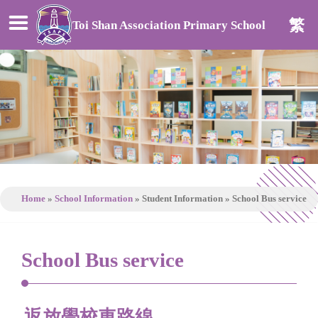
繁
Toi Shan Association Primary School
Home
»
School Information
»
Student Information
»
School Bus service
School Bus service
返放學校車路線