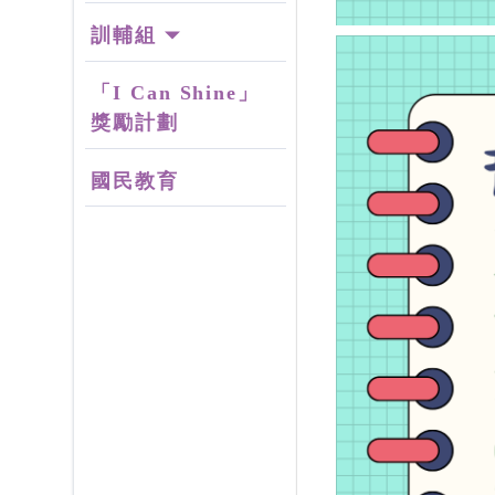
訓輔組
「I Can Shine」
獎勵計劃
國民教育