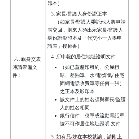
印本）
3. 家長/監護人身份證正本
（如家長/監護人委託他人將申請
表交回，則來人須出示家長/監護人
身份證影印本及「代交小一入學申
請表」授權書）
4. 所申報的居住地址證明文件
六. 親身交表
時請帶備文
（如已蓋釐印租約、公屋租
件：
咭、差餉單、水/電/煤氣/ 住宅
固網電話收費單等任何一張）
之正本及影印本
該文件上的姓名須與家長/監護
人的姓名相同
銀行信件、稅單或流動電話單
據不可作居住地址證明 文件
5. 如有兄/姊在本校就讀，請附上