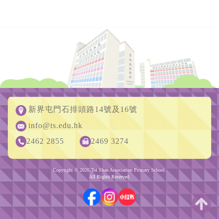
新界屯門石排頭路14號及16號
info@ts.edu.hk
2462 2855
2469 3274
Copyright © 2026 Toi Shan Association Primary School.
All Rights Reserved.