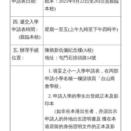
申請表日期:
紙本：2025年9月22日至26日(需親臨
本校)
四. 遞交入學
申請表時間 :
星期一至五(上午九時至下午四時半)
(親臨本校)
五. 辦理手續
陳炳新伉儷紀念樓(A校)
位置 :
地址：屯門石排頭路14號
1. 填妥之小一入學申請表，在丙部
申請小學名稱一欄須填寫「台山商
會學校」
2. 申請入學的學生出世紙正本及影
印本
（如非在本港出生者，亦須出示
申請人的外地出生證明書及 獲在本
港居留的身份證明文件的正本及影