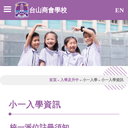
台山商會學校
EN
首頁
»
入學及升中
»
小一入學
»
小一入學資訊
小一入學資訊
統一派位註冊須知