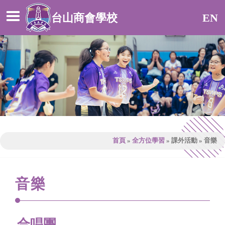
台山商會學校
EN
首頁
»
全方位學習
»
課外活動
»
音樂
音樂
合唱團