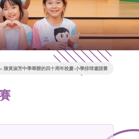
»
陳黃淑芳中學舉辦的四十周年校慶-小學排球邀請賽
賽