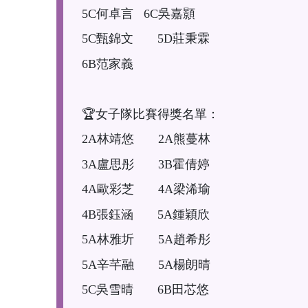
5C何卓言 6C吳嘉顥
5C甄錦文 5D莊秉霖
6B范家義
🏆女子隊比賽得獎名單：
2A林靖悠 2A熊蔓林
3A盧思彤 3B霍倩婷
4A歐彩芝 4A梁浠瑜
4B張鈺涵 5A鍾穎欣
5A林雅圻 5A趙希彤
5A辛芊融 5A楊朗晴
5C吳雪晴 6B田芯悠