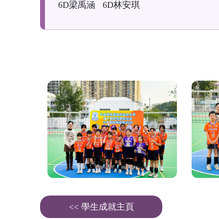
6D梁禹涵 6D林安琪
<< 學生成就主頁