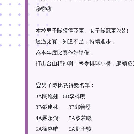
🏐🏐🏐
本校男子隊獲得亞軍、女子隊冠軍🥉🎖️！
透過比賽，知道不足，持續進步，
為本年度比賽作好準備，
打出台山精神啊！🌟🌟排球小將，繼續發
🏆男子隊比賽得獎名單：
3A陶逸翹 6D李梓朗
3B張建林 3B郭善恩
4A嚴永鴻 5A黎若曦
5A徐嘉唯 5A鄭子駿