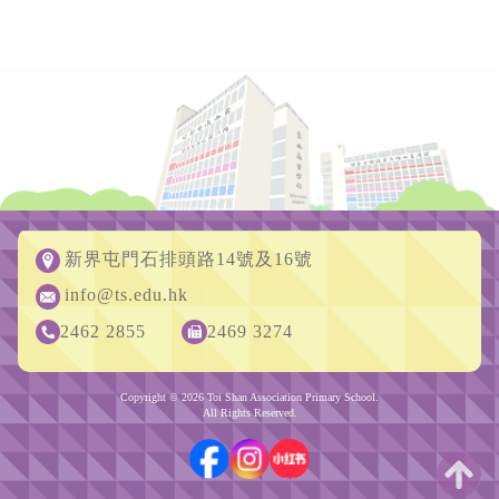
新界屯門石排頭路14號及16號
info@ts.edu.hk
2462 2855
2469 3274
Copyright © 2026 Toi Shan Association Primary School.
All Rights Reserved.